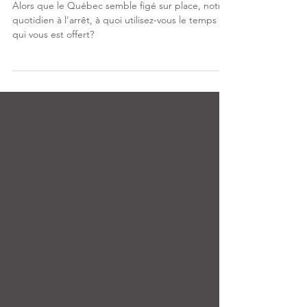
Andréanne Tessier inf
3 min de lecture
Recalcul de l'itinéraire en cours.
Alors que le Québec semble figé sur place, notre
quotidien à l'arrêt, à quoi utilisez-vous le temps
qui vous est offert?