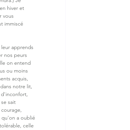
ndra.) Je 
n hiver et 
r vous 
st immiscé 
 leur apprends 
er nos peurs 
elle on entend 
lus ou moins 
ents acquis, 
ans notre lit, 
d'inconfort, 
se sait 
 courage, 
 qu'on a oublié 
tolérable, celle 