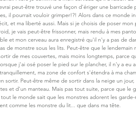
evrai peut-être trouvé une façon d'ériger une barricade p
tes, il pourrait vouloir grimper!?! Alors dans ce monde in
cit, et ma liberté aussi. Mais si je choisis de poser mon p
froid, je vais peut-être frissonner, mais rendu à mes pantou
le et mon cerveau aura enregistré qu'il n'y a pas de dan
 pas de monstre sous les lits. Peut-être que le lendemain m
ortir de mes couvertes, mais moins longtemps, parce qu
rsque j'ai osé poser le pied sur le plancher, il n'y a eu
tranquillement, ma zone de confort s'étendra à ma cham
n sortir. Peut-être même de sortir dans la neige un jour,
tes et d'un manteau. Mais pas tout suite, parce que le 
t tout le monde sait que les monstres adorent les garde-
ient comme les monstre du lit... que dans ma tête.