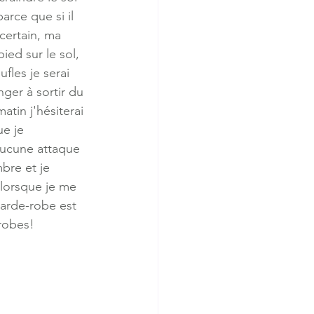
arce que si il 
certain, ma 
ied sur le sol, 
fles je serai 
ger à sortir du 
atin j'hésiterai 
e je 
 aucune attaque 
bre et je 
 lorsque je me 
garde-robe est 
robes! 