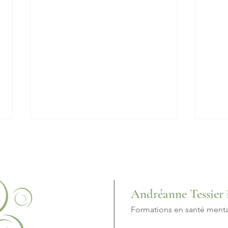
Andréanne Tessier 
#ParlerPourVrai
L'al
Formations en santé menta