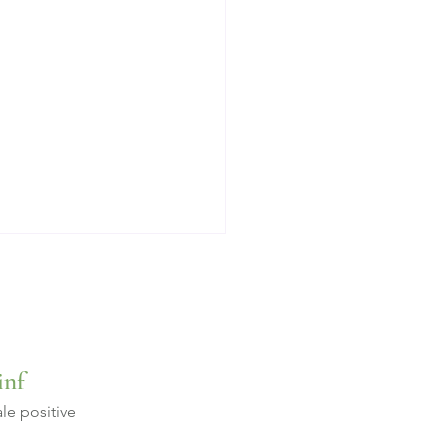
inf
lergie au gris
le positive