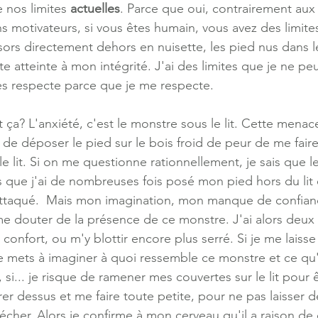
 nos limites 
actuelles
. Parce que oui, contrairement aux
s motivateurs, si vous êtes humain, vous avez des limite
 sors directement dehors en nuisette, les pied nus dans 
te atteinte à mon intégrité. J'ai des limites que je ne p
les respecte parce que je me respecte. 
t ça? L'anxiété, c'est le monstre sous le lit. Cette menace
e déposer le pied sur le bois froid de peur de me faire 
e lit. Si on me questionne rationnellement, je sais que l
is que j'ai de nombreuses fois posé mon pied hors du lit 
ttaqué.  Mais mon imagination, mon manque de confianc
 douter de la présence de ce monstre. J'ai alors deux 
confort, ou m'y blottir encore plus serré. Si je me laisse
e mets à imaginer à quoi ressemble ce monstre et ce qu'i
 ça, si... je risque de ramener mes couvertes sur le lit pour 
irer dessus et me faire toute petite, pour ne pas laisser 
llécher. Alors je confirme à mon cerveau qu'il a raison de 