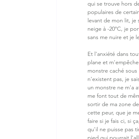
qui se trouve hors de
populaires de certain
levant de mon lit, je
neige à -20°C, je por
sans me nuire et je 
Et l'anxiété dans tou
plane et m'empêche d
monstre caché sous l
n'existent pas, je sa
un monstre ne m'a a
me font tout de même
sortir de ma zone de 
cette peur, que je m
faire si je fais ci, si
qu'il ne puisse pas t
pied qui pourrait l'a