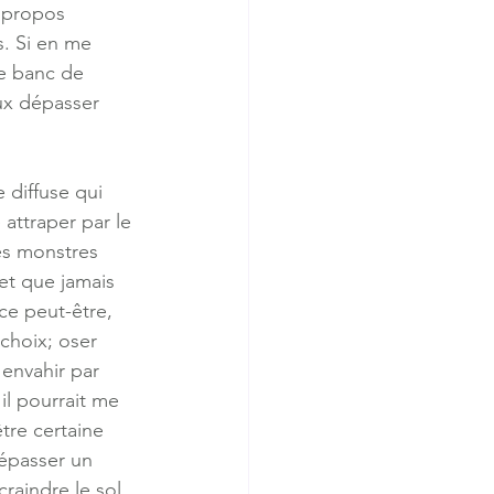
 propos 
s. Si en me 
le banc de 
eux dépasser 
 diffuse qui 
attraper par le 
es monstres 
et que jamais 
e peut-être, 
choix; oser 
 envahir par 
l pourrait me 
être certaine 
dépasser un 
craindre le sol 