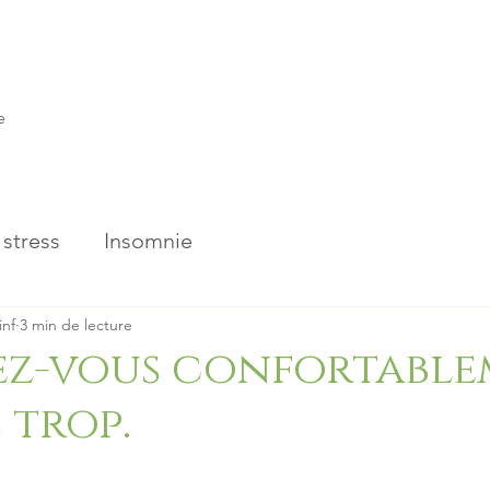
e
stress
Insomnie
inf
3 min de lecture
ez-vous confortable
 trop.