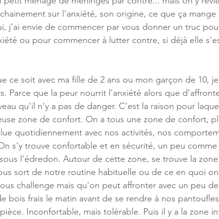
n petit ménage de méninges par contre... mais on y revie
chainement sur l'anxiété, son origine, ce que ça mange e
ui, j'ai envie de commencer par vous donner un truc pou
xiété ou pour commencer à lutter contre, si déjà elle s'e
e ce soit avec ma fille de 2 ans ou mon garçon de 10, je
rs. Parce que la peur nourrit l'anxiété alors que d'affront
eau qu'il n'y a pas de danger. C'est la raison pour laqu
meuse zone de confort. On a tous une zone de confort, p
olue quotidiennement avec nos activités, nos comportem
 On s'y trouve confortable et en sécurité, un peu comme d
 sous l'édredon. Autour de cette zone, se trouve la zone 
ous sort de notre routine habituelle ou de ce en quoi on 
ous challenge mais qu'on peut affronter avec un peu de
 bois frais le matin avant de se rendre à nos pantoufles
pièce. Inconfortable, mais tolérable. Puis il y a la zone in