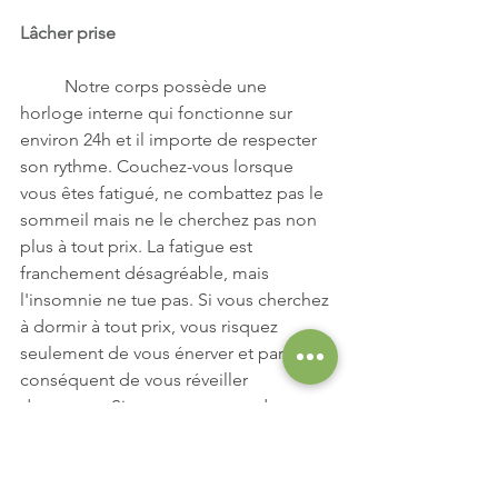
Lâcher prise
Notre corps possède une 
horloge interne qui fonctionne sur 
environ 24h et il importe de respecter 
son rythme. Couchez-vous lorsque 
vous êtes fatigué, ne combattez pas le 
sommeil mais ne le cherchez pas non 
plus à tout prix. La fatigue est 
franchement désagréable, mais 
l'insomnie ne tue pas. Si vous cherchez 
à dormir à tout prix, vous risquez 
seulement de vous énerver et par 
conséquent de vous réveiller 
davantage. Si vous ne vous endormez 
pas après 15 minutes, levez-vous et 
pratiquez une activité relaxante dans la 
pénombre.  Lorsque vous serez 